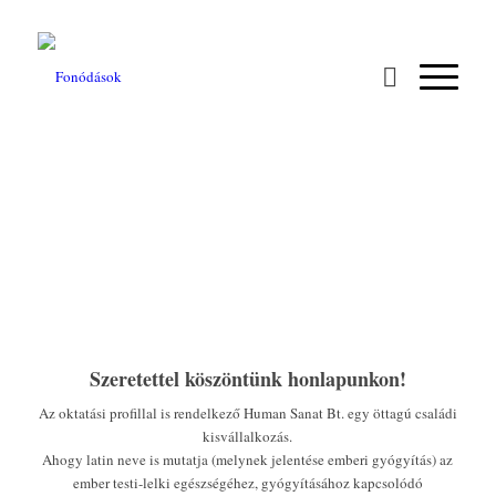
Szeretettel köszöntünk honlapunkon!
Az oktatási profillal is rendelkező Human Sanat Bt. egy öttagú családi
kisvállalkozás.
Ahogy latin neve is mutatja (melynek jelentése emberi gyógyítás) az
ember testi-lelki egészségéhez, gyógyításához kapcsolódó