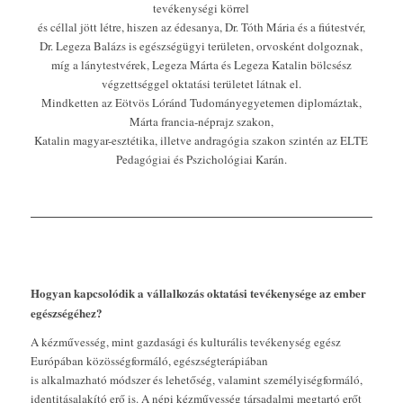
tevékenységi körrel
és céllal jött létre, hiszen az édesanya, Dr. Tóth Mária és a fiútestvér,
Dr. Legeza Balázs is egészségügyi területen, orvosként dolgoznak,
míg a lánytestvérek, Legeza Márta és Legeza Katalin bölcsész
végzettséggel oktatási területet látnak el.
Mindketten az Eötvös Lóránd Tudományegyetemen diplomáztak,
Márta francia-néprajz szakon,
Katalin magyar-esztétika, illetve andragógia szakon szintén az ELTE
Pedagógiai és Pszichológiai Karán.
Hogyan kapcsolódik a vállalkozás oktatási tevékenysége az ember
egészségéhez?
A kézművesség, mint gazdasági és kulturális tevékenység egész
Európában közösségformáló, egészségterápiában
is alkalmazható módszer és lehetőség, valamint személyiségformáló,
identitásalakító erő is. A népi kézművesség társadalmi megtartó erőt