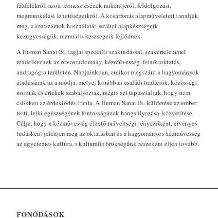
fűzfélékről, azok termesztésének mikéntjéről, feldolgozási,
megmunkálási lehetőségeikről. A kosárfonás alapműveleteit tanulják
meg, a szerszámok használatát, ezáltal alapkészségeik,
kézügyességük, manuális készségeik fejlődnek.
A Human Sanat Bt. tagjai speciális szaktudással, szakértelemmel
rendelkeznek az orvostudomány, kézművesség, felnőttoktatás,
andragógia területén. Napjainkban, amikor megszűnt a hagyományok
átadásának az a módja, melyet korábban családi tradíciók, közösségi
normák és értékek szabályoztak, mégis azt tapasztaljuk, hogy nem
csökken az érdeklődés iránta. A Human Sanat Bt. küldetése az ember
testi, lelki egészségének fontosságának hangsúlyozása, közvetítése.
Célja, hogy a kézművesség élhető műveltségi tényezőként, érvényes
tudásként jelenjen meg az oktatásban és a hagyományos kézművesség
az egyetemes kultúra, s kulturális örökségünk részeként éljen tovább.
FONÓDÁSOK