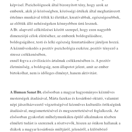
képvisel. Pszichológusok által bizonyított tény, hogy azok az
emberek, akik jó közösségben, közösségi értékek által meghatározott
értelmes munkával töltik ki életüket, kreatívabbak, egészségesebbek,
az előttük álló nehézségeken könnyebben úrrá lesznek.
A Bt. alapvető célkitűzései között szerepel, hogy ezen nagyobb
dimenziójú célok eléréséhez, az emberek boldogulásához,
boldogságához, testi és lelki egészség fenntartásához járuljon hozzá.
A kézműveskedés a pozitív pszichológia eszköze, pozitív tényező a
stressz csökkenésében,
ennél fogva a civilizációs ártalmak csökkenésében is. A pozitív
életminőség, a boldogság, nem állapotot jelent, amit az ember
birtokolhat, nem is időleges élményt, hanem aktivitást.
A Human Sanat Bt.
elsősorban a magyar hagyományos kézműves
mesterségek átadásával, Márta fazekas és kosárfonó oktató, valamint
népi játszóházvezető végzettségével kézműves kulturális örökségünk
átadásával, megismertetésével és megszerettetésével foglalkozik. Az
elsősorban gyakorlati műhelymunkákra épülő alkalmakon részben
elméleti tudást is szereznek a résztvevők, hiszen az órákon hallanak a
diákok a magyar kosárfonás múltjáról, jelenéről, a különböző